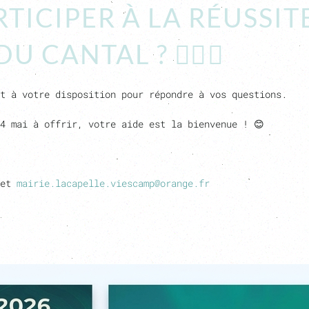
TICIPER À LA RÉUSSI
CANTAL ? 🏃‍♂️⛰️
t à votre disposition pour répondre à vos questions.
4 mai à offrir, votre aide est la bienvenue ! 😊
 et
mairie.lacapelle.viescamp@orange.fr