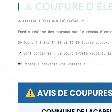
⚠️ COUPURE D'ÉLE
⚠️
COUPURE D'ÉLECTRICITÉ PRÉVUE
⚠️
Enedis réalise des travaux sur le réseau élect
🕒
Quand ?
Entre 14h30 et 16h00 (durée approx. 
📍
Sont concernés :
Le Bourg (Poste Roucan), la
📢
Pensez à prévenir vos voisins !